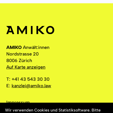
AMIKO
Anwält:innen
Nordstrasse 20
8006 Zürich
Auf Karte anzeigen
T: +41 43 543 30 30
E:
kanzlei@amiko.law
Impressum
Datenschutz
Wir verwenden Cookies und Statistiksoftware. Bitte